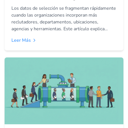
Los datos de selección se fragmentan rápidamente
cuando las organizaciones incorporan más
reclutadores, departamentos, ubicaciones,
agencias y herramientas. Este artículo explica
cómo crear una única fuente de verdad, conectar
Leer Más
los flujos de selección, gestionar el acceso,
mejorar los informes y establecer una gobernanza
eficaz.