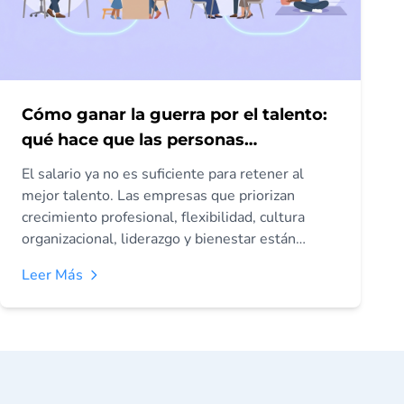
Cómo ganar la guerra por el talento:
qué hace que las personas
permanezcan más allá del salario
El salario ya no es suficiente para retener al
mejor talento. Las empresas que priorizan
crecimiento profesional, flexibilidad, cultura
organizacional, liderazgo y bienestar están
construyendo equipos más sólidos y reduciendo
Leer Más
la rotación.