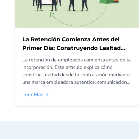
La Retención Comienza Antes del
Primer Día: Construyendo Lealtad
desde la Contratación
La retención de empleados comienza antes de la
incorporación. Este artículo explica cómo
construir lealtad desde la contratación mediante
una marca empleadora auténtica, comunicación
transparente y preincorporación personalizada.
Leer Más
Estrategias para fomentar compromiso antes del
primer día.