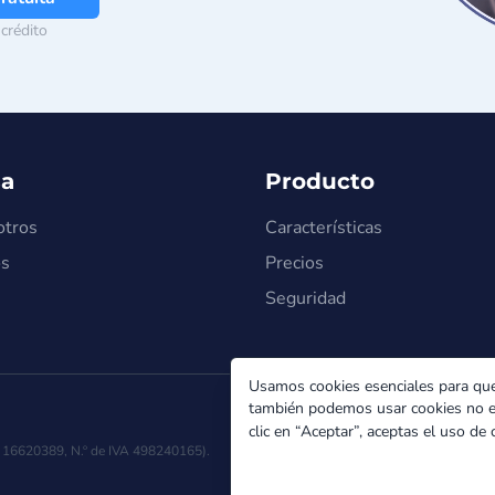
 crédito
a
Producto
otros
Características
os
Precios
Seguridad
Usamos cookies esenciales para que
también podemos usar cookies no esen
Polí
clic en “Aceptar”, aceptas el uso de
sa 16620389, N.º de IVA 498240165).