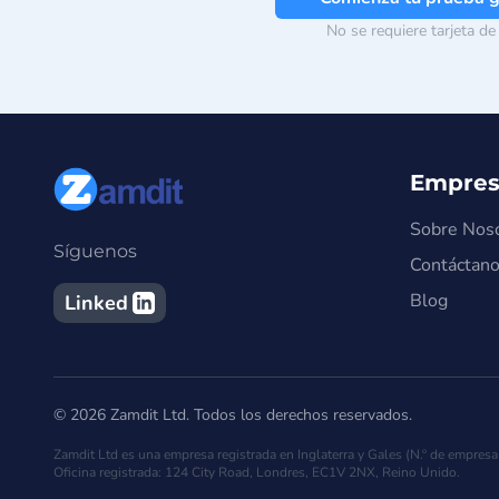
No se requiere tarjeta de
Empres
Sobre Nos
Síguenos
Contáctan
Blog
Linked
© 2026 Zamdit Ltd. Todos los derechos reservados.
Zamdit Ltd es una empresa registrada en Inglaterra y Gales (N.º de empre
Oficina registrada: 124 City Road, Londres, EC1V 2NX, Reino Unido.