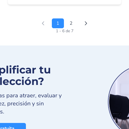
1
2
1 - 6 de 7
lificar tu
lección?
s para atraer, evaluar y
z, precisión y sin
s.
ratuita