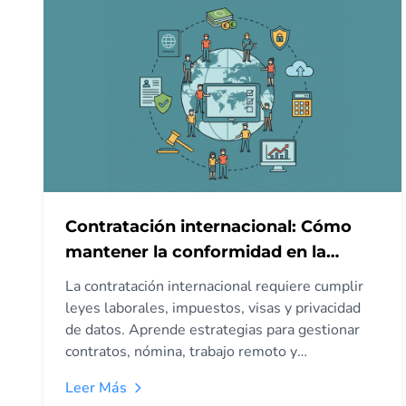
sesgo, la transparencia y la supervisión humana.
Contratación internacional: Cómo
mantener la conformidad en la
selección global
La contratación internacional requiere cumplir
leyes laborales, impuestos, visas y privacidad
de datos. Aprende estrategias para gestionar
contratos, nómina, trabajo remoto y
documentación para contratar globalmente
Leer Más
minimizando riesgos legales.