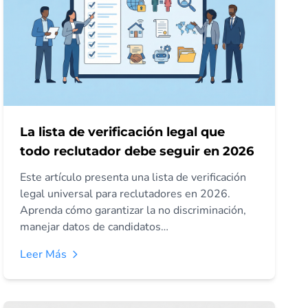
La lista de verificación legal que
todo reclutador debe seguir en 2026
Este artículo presenta una lista de verificación
legal universal para reclutadores en 2026.
Aprenda cómo garantizar la no discriminación,
manejar datos de candidatos
responsablemente, verificar calificaciones y
Leer Más
mantener el cumplimiento para minimizar
riesgos y promover prácticas de contratación
justas.