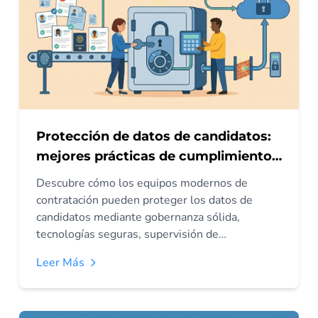
Protección de datos de candidatos:
mejores prácticas de cumplimiento
para equipos modernos de
Descubre cómo los equipos modernos de
contratación
contratación pueden proteger los datos de
candidatos mediante gobernanza sólida,
tecnologías seguras, supervisión de
proveedores y prácticas centradas en la
Leer Más
privacidad. Aprende estrategias de
cumplimiento que reducen riesgos y fortalecen
la confianza.