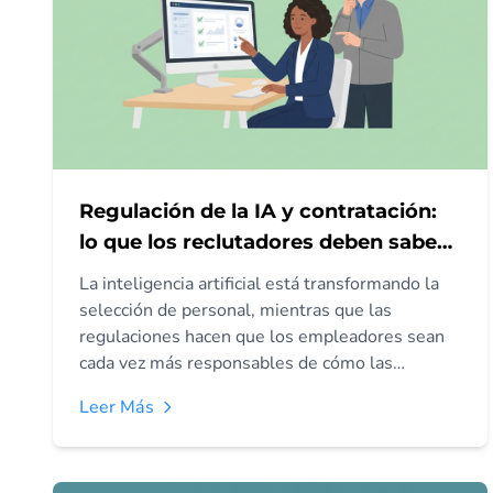
Regulación de la IA y contratación:
lo que los reclutadores deben saber
en 2026
La inteligencia artificial está transformando la
selección de personal, mientras que las
regulaciones hacen que los empleadores sean
cada vez más responsables de cómo las
herramientas automatizadas influyen en las
Leer Más
decisiones de contratación. Esta guía analiza el
Reglamento de IA de la UE, la protección de
datos en el Reino Unido, la monitorización del