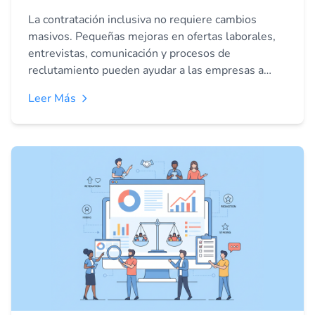
gran impacto
La contratación inclusiva no requiere cambios
masivos. Pequeñas mejoras en ofertas laborales,
entrevistas, comunicación y procesos de
reclutamiento pueden ayudar a las empresas a
atraer más talento, reducir sesgos y mejorar la
Leer Más
experiencia del candidato.