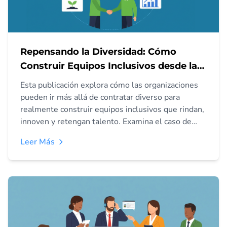
Repensando la Diversidad: Cómo
Construir Equipos Inclusivos desde la
Base
Esta publicación explora cómo las organizaciones
pueden ir más allá de contratar diverso para
realmente construir equipos inclusivos que rindan,
innoven y retengan talento. Examina el caso de
negocio, pasos prácticos desde la contratación al
Leer Más
liderazgo, y errores comunes. Ideal para startups y
agencias.