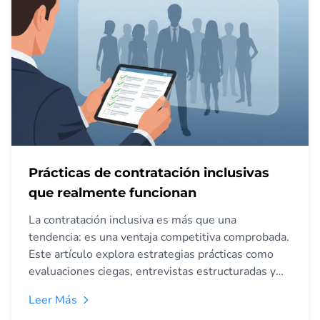
Prácticas de contratación inclusivas
que realmente funcionan
La contratación inclusiva es más que una
tendencia: es una ventaja competitiva comprobada.
Este artículo explora estrategias prácticas como
evaluaciones ciegas, entrevistas estructuradas y
pruebas de habilidades para construir equipos más
Leer Más
diversos y eficaces.